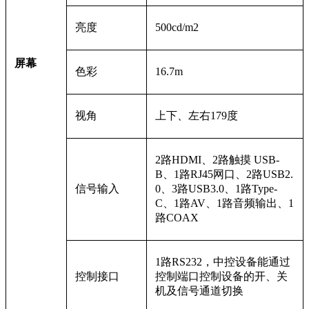
亮度
500cd/m2
屏幕
色彩
16.7m
视角
上下、左右179度
2路HDMI、2路触摸 USB-
B、1路RJ45网口、2路USB2.
信号输入
0、3路USB3.0、1路Type-
C、1路AV、1路音频输出、1
路COAX
1
路RS232，中控设备能通过
控制接口
控制端口控制设备的开、关
机及信号通道切换