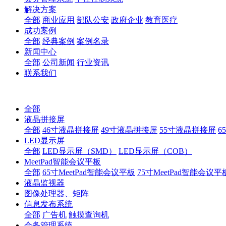
解决方案
全部
商业应用
部队公安
政府企业
教育医疗
成功案例
全部
经典案例
案例名录
新闻中心
全部
公司新闻
行业资讯
联系我们
全部
液晶拼接屏
全部
46寸液晶拼接屏
49寸液晶拼接屏
55寸液晶拼接屏
6
LED显示屏
全部
LED显示屏（SMD）
LED显示屏（COB）
MeetPad智能会议平板
全部
65寸MeetPad智能会议平板
75寸MeetPad智能会议平
液晶监视器
图像处理器、矩阵
信息发布系统
全部
广告机
触摸查询机
会务管理系统