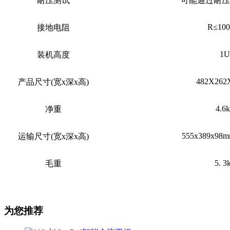
耐压测试
可能通过耐压
R≤10
接地电阻
1U
装机高度
482X262
产品尺寸
(宽x深x高)
4.6
净重
555x389x98m
运输尺寸
(宽x深x高)
5. 3
毛
重
为您推荐