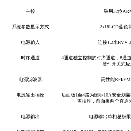
主控
采用
32位
AR
系统参数显示方式
2x16LCD蓝
电源输入
连接
1.2米RVV 3
时序通道
8通道独立控制的时序通道，8通
硬件开关式应
电源滤波器
高性能
RFI/
电源输出插座
后面板
1至4路为国标10A安全划盖
盖插座
，前
面板两个直通
电源输出
电源输出单相总极限