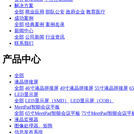
解决方案
全部
商业应用
部队公安
政府企业
教育医疗
成功案例
全部
经典案例
案例名录
新闻中心
全部
公司新闻
行业资讯
联系我们
产品中心
全部
液晶拼接屏
全部
46寸液晶拼接屏
49寸液晶拼接屏
55寸液晶拼接屏
6
LED显示屏
全部
LED显示屏（SMD）
LED显示屏（COB）
MeetPad智能会议平板
全部
65寸MeetPad智能会议平板
75寸MeetPad智能会议平
液晶监视器
图像处理器、矩阵
信息发布系统