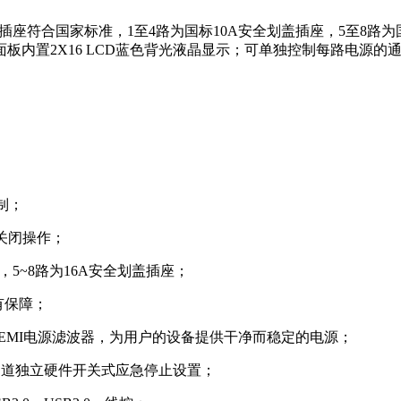
插座符合
国家
标准
，
1至4路为国标10A安全划盖插座，5至8路
板内置2X16
LCD
蓝色背光液晶显示；可单独控制每路电源的
制；
关闭操作；
座，5~8路为16A安全划盖插座；
有保障；
I/EMI电源滤波器，为用户的设备提供干净而稳定的电源；
通道独立硬件开关式应急停止设置；