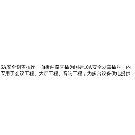
国标16A安全划盖插座，面板两路直插为国标10A安全划盖插座、内
；可应用于会议工程、大屏工程、音响工程，为多台设备供电提供