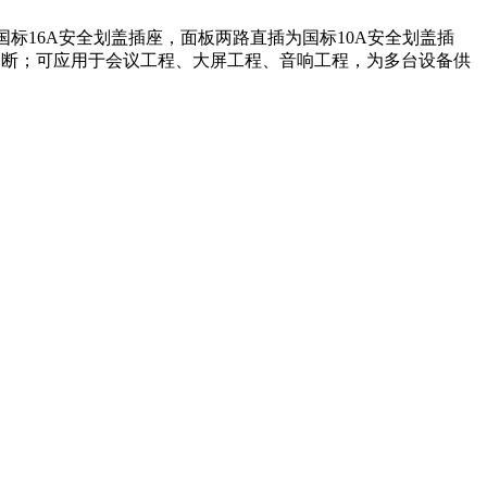
为国标16A安全划盖插座，面板两路直插为国标10A安全划盖插
通断
；
可应用于会议工程、
大屏
工程、音响工程，为多台设备供