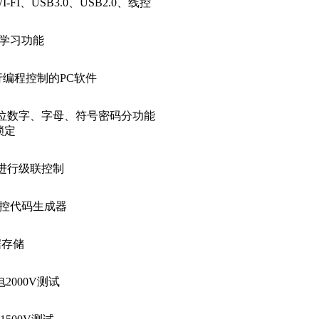
WI-FI、USB3.0、USB2.0、线控
R学习功能
行编程控制的
PC软件
6位数字、字母、符号密码分功能
锁定
ID进行级联控制
控代码生成器
据存储
电
2000V测试