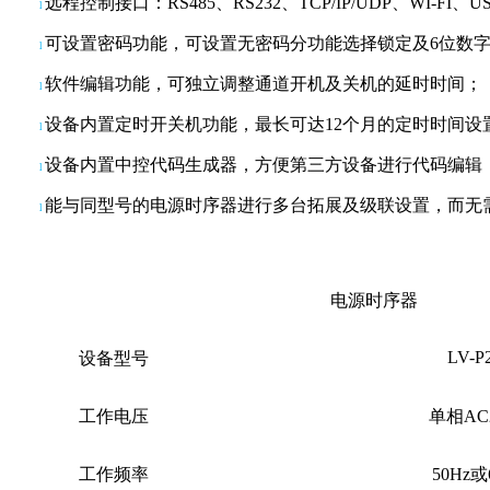
远程控制接口：
RS485、RS232、TCP/IP/UDP、WI-FI、
l
可设置密码功能，可设置无密码分功能选择锁定及
6位数
l
软件编辑功能，可独立调整通道开机及关机的延时时间；
l
设备内置定时开关机功能，最长可达
12个月的定时时间设
l
设备内置中控代码生成器，方便第三方设备进行代码编辑
l
能与同型号的电源时序器进行多台拓展及级联设置，而无
l
电源时序器
LV-P
设备
型号
工作电压
单相
AC
工作频率
50Hz或