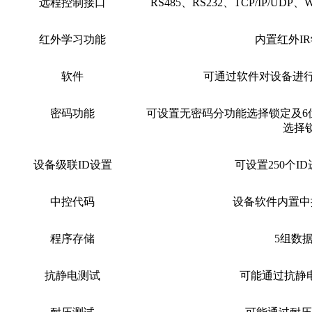
远程控制接口
RS485、RS232、TCP/IP/UDP、
红外学习功能
内置红外
I
软件
可通过软件对设备进
密码功能
可设置无密码分功能选择锁定及
选择
设备级联
ID设置
可设置
250个
中控代码
设备软件内置中
程序存储
5组数
抗静电测试
可能通过抗静