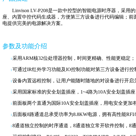
Linvison LV-P208是一款中控型的智能电源时序器，采用的
座、内置中控代码生成器，方便第三方设备进行代码编辑；前面
电提供完美的电源解决方案。
参数及功能介绍
采用
ARM核32位处理器控制，时间更精确、性能更稳定；
l
可通过
IR红外学习功能及IO控制功能对第三方设备进行控
l
设备内置远程控制，让用户能随时随地的对设备进行开启
l
采用国家标准的安全划盖插座，
1~4路为10A安全划盖插
l
前面板两个直通为国际
10A安全划盖插座，用电安全更加
l
后面板
8路通道总承受功率为8.8KW电源，拥有高性能RF
l
8通道独立控制的时序通道，8通道独立常开软件控制，8
l