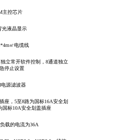
M
主控芯片
色背光液晶显示
*4
m
㎡电缆线
道独立常开
软件
控制，
8通道独立
急停止设置
EMI电源滤波器
插座，5至8路为国标16A安全划
为国标
10A安全划盖插座
负载的电流为
36A