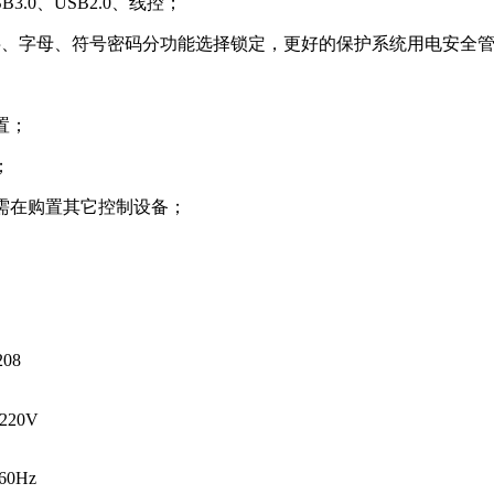
USB3.0、USB2.0、线控；
字、字母、符号密码分功能选择锁定，更好的保护系统用电安全
置；
；
需在购置其它控制设备；
208
220V
60Hz