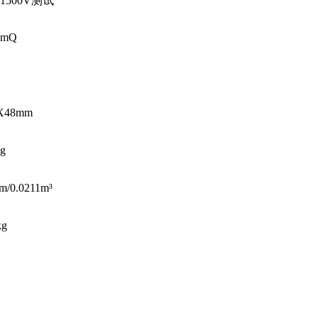
1500V测试
0mQ
X48mm
kg
m/0.0211m³
kg